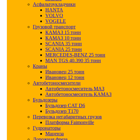
Асфальтоукладчики
HANTA
VOLVO
VOGELE
Грузовой транспорт
КАМАЗ 15 тонн
КАМАЗ 10 тонн
SCANIA 35 тонн
SCANIA 25 тонн
MERCEDES-BENZ 25 тонн
MAN TGS 40.390 35 тонн
Краны
Ивановец 25 тонн
Ивановец 12 тонн
Автобетоносмесители
Автобетоносмеситель МАЗ
Автобетоносмеситель КАМАЗ
Бульдозеры
Бульдозер CAT D6
Бульдозер T170
Перевозка негабаритных грузов
Платформа Faimonville
Гудронаторы
Маценза
Дорожная фреза