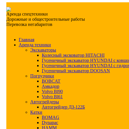
Аренда спецтехники
Дорожные и общестроительные работы
Перевозка негабаритов
Главная
Аренда техники
Экскаваторы
Колесный эксковатор HITACHI
Гусеничный экскаватор HYUNDAI с ковш
Гусеничный экскаватор HYUNDAI с гидро
Гусеничный экскаватор DOOSAN
Погрузчики
BOBCAT
Амкадор
Volvo Bl90
Volvo Bl61
Автогрейдеры
Автогрейдер ДЗ-122Б
Катки
BOMAG
Dynapac
HAMM