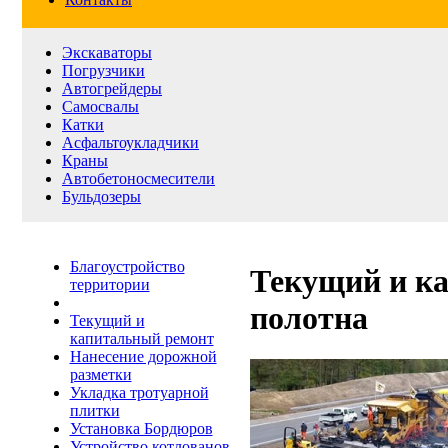
Экскаваторы
Погрузчики
Автогрейдеры
Самосвалы
Катки
Асфальтоукладчики
Краны
Автобетоносмесители
Бульдозеры
Благоустройство
Текущий и к
территории
полотна
Текущий и
капитальный ремонт
Нанесение дорожной
разметки
Укладка тротуарной
плитки
Установка Бордюров
Устройство котлованов