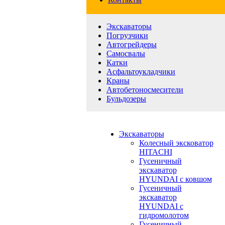
Экскаваторы
Погрузчики
Автогрейдеры
Самосвалы
Катки
Асфальтоукладчики
Краны
Автобетоносмесители
Бульдозеры
Экскаваторы
Колесный эксковатор
HITACHI
Гусеничный
экскаватор
HYUNDAI с ковшом
Гусеничный
экскаватор
HYUNDAI с
гидромолотом
Гусеничный