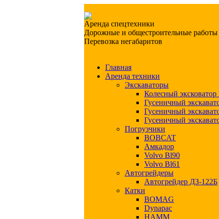
Аренда спецтехники
Дорожные и общестроительные работы
Перевозка негабаритов
Главная
Аренда техники
Экскаваторы
Колесный эксковато
Гусеничный экскава
Гусеничный экскава
Гусеничный экскава
Погрузчики
BOBCAT
Амкадор
Volvo Bl90
Volvo Bl61
Автогрейдеры
Автогрейдер ДЗ-122Б
Катки
BOMAG
Dynapac
HAMM