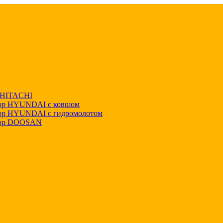
р HITACHI
тор HYUNDAI с ковшом
тор HYUNDAI с гидромолотом
тор DOOSAN