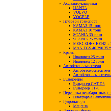
Асфальтоукладчики
HANTA
VOLVO
VOGELE
Грузовой транспорт
КАМАЗ 15 тонн
КАМАЗ 10 тонн
SCANIA 35 тонн
SCANIA 25 тонн
MERCEDES-BENZ 25
MAN TGS 40.390 35 
Краны
Ивановец 25 тонн
Ивановец 12 тонн
Автобетоносмесители
Автобетоносмесител
Автобетоносмесител
Бульдозеры
Бульдозер CAT D6
Бульдозер T170
Перевозка негабаритных гр
Платформа Faimonvill
Гудронаторы
Маценза
Дорожная фреза