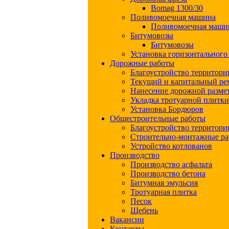
Bomag 1300/30
Поливомоечная машина
Поливомоечная маши
Битумовозы
Битумовозы
Установка горизонтального
Дорожные работы
Благоустройство территори
Текущий и капитальный ре
Нанесение дорожной разме
Укладка тротуарной плитки
Установка Бордюров
Общестроительные работы
Благоустройство территори
Строительно-монтажные р
Устройство котлованов
Производство
Производство асфальта
Производство бетона
Битумная эмульсия
Тротуарная плитка
Песок
Щебень
Вакансии
Контакты