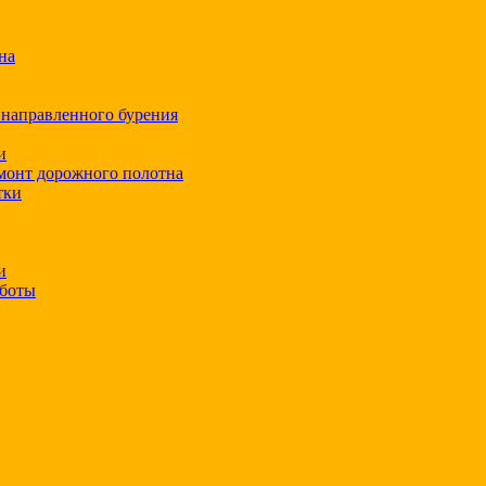
на
 направленного бурения
и
монт дорожного полотна
тки
и
аботы