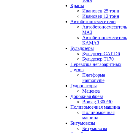
тонн
Краны
Ивановец 25 тонн
Ивановец 12 тонн
Автобетоносмесители
Автобетоносмеситель
МАЗ
Автобетоносмеситель
КАМАЗ
Бульдозеры
Бульдозер CAT D6
Бульдозер T170
Перевозка негабаритных
грузов
Платформа
Faimonville
Гудронаторы
Маценза
Дорожная фреза
Bomag 1300/30
Поливомоечная машина
Поливомоечная
машина
Битумовозы
Битумовозы