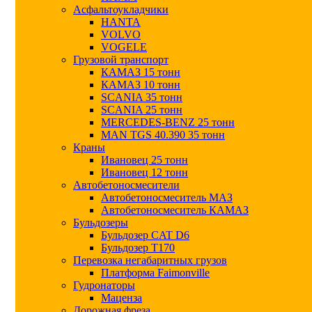
Асфальтоукладчики
HANTA
VOLVO
VOGELE
Грузовой транспорт
КАМАЗ 15 тонн
КАМАЗ 10 тонн
SCANIA 35 тонн
SCANIA 25 тонн
MERCEDES-BENZ 25 тонн
MAN TGS 40.390 35 тонн
Краны
Ивановец 25 тонн
Ивановец 12 тонн
Автобетоносмесители
Автобетоносмеситель МАЗ
Автобетоносмеситель КАМАЗ
Бульдозеры
Бульдозер CAT D6
Бульдозер T170
Перевозка негабаритных грузов
Платформа Faimonville
Гудронаторы
Маценза
Дорожная фреза