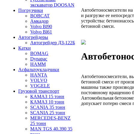
экскаватор DOOSAN
Автобетоносмесители на 
Погрузчики
и разгрузке ее непосредс
BOBCAT
устройства: бетононасос
Амкадор
бетонной смеси.
Volvo Bl90
Volvo Bl61
Автогрейдеры
Автогрейдер ДЗ-122Б
Катки
BOMAG
Автобетоно
Dynapac
HAMM
Асфальтоукладчики
HANTA
Автобетоносмесители, вы
VOLVO
бетонной смеси от произ
VOGELE
машины также производит
Грузовой транспорт
постоянному вращению бе
КАМАЗ 15 тонн
Автомобильная бетономе
КАМАЗ 10 тонн
допускает потерю смеси 
SCANIA 35 тонн
SCANIA 25 тонн
MERCEDES-BENZ
25 тонн
MAN TGS 40.390 35