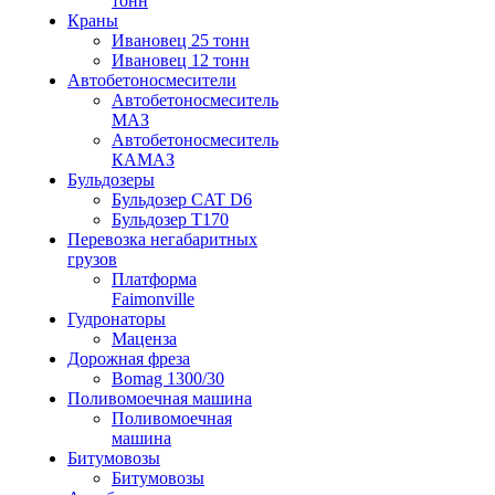
тонн
Краны
Ивановец 25 тонн
Ивановец 12 тонн
Автобетоносмесители
Автобетоносмеситель
МАЗ
Автобетоносмеситель
КАМАЗ
Бульдозеры
Бульдозер CAT D6
Бульдозер T170
Перевозка негабаритных
грузов
Платформа
Faimonville
Гудронаторы
Маценза
Дорожная фреза
Bomag 1300/30
Поливомоечная машина
Поливомоечная
машина
Битумовозы
Битумовозы