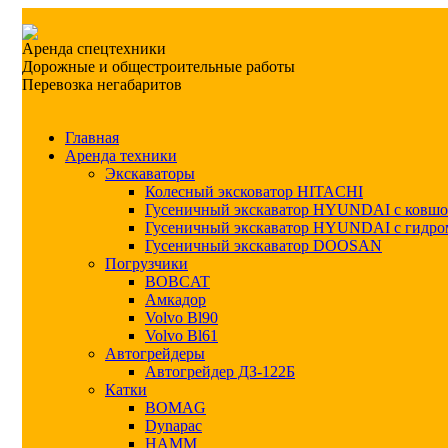
Аренда спецтехники
Дорожные и общестроительные работы
Перевозка негабаритов
Главная
Аренда техники
Экскаваторы
Колесный эксковатор HITACHI
Гусеничный экскаватор HYUNDAI с ковш
Гусеничный экскаватор HYUNDAI с гидро
Гусеничный экскаватор DOOSAN
Погрузчики
BOBCAT
Амкадор
Volvo Bl90
Volvo Bl61
Автогрейдеры
Автогрейдер ДЗ-122Б
Катки
BOMAG
Dynapac
HAMM