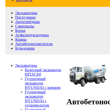
Экскаваторы
Погрузчики
Автогрейдеры
Самосвалы
Катки
Асфальтоукладчики
Краны
Автобетоносмесители
Бульдозеры
Экскаваторы
Колесный эксковатор
HITACHI
Гусеничный
экскаватор
HYUNDAI с ковшом
Гусеничный
экскаватор
Автобетоно
HYUNDAI с
гидромолотом
Гусеничный