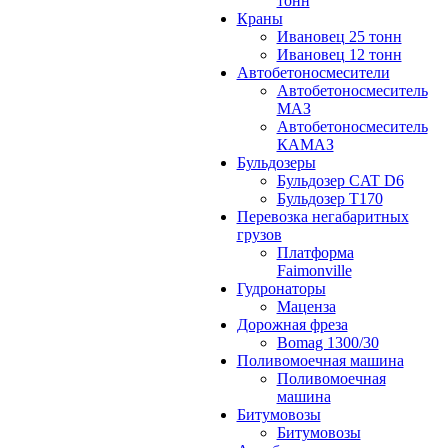
тонн
Краны
Ивановец 25 тонн
Ивановец 12 тонн
Автобетоносмесители
Автобетоносмеситель
МАЗ
Автобетоносмеситель
КАМАЗ
Бульдозеры
Бульдозер CAT D6
Бульдозер T170
Перевозка негабаритных
грузов
Платформа
Faimonville
Гудронаторы
Маценза
Дорожная фреза
Bomag 1300/30
Поливомоечная машина
Поливомоечная
машина
Битумовозы
Битумовозы