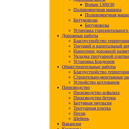
Bomag 1300/30
Поливомоечная машина
Поливомоечная маши
Битумовозы
Битумовозы
Установка горизонтального
Дорожные работы
Благоустройство территори
Текущий и капитальный ре
Нанесение дорожной разме
Укладка тротуарной плитки
Установка Бордюров
Общестроительные работы
Благоустройство территори
Строительно-монтажные р
Устройство котлованов
Производство
Производство асфальта
Производство бетона
Битумная эмульсия
Тротуарная плитка
Песок
Щебень
Вакансии
Контакты