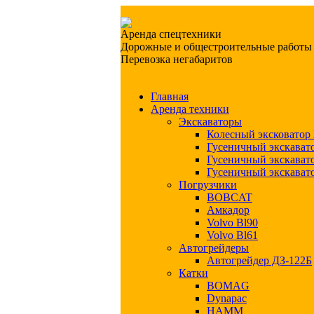
Аренда спецтехники
Дорожные и общестроительные работы
Перевозка негабаритов
Главная
Аренда техники
Экскаваторы
Колесный эксковато
Гусеничный экскава
Гусеничный экскава
Гусеничный экскава
Погрузчики
BOBCAT
Амкадор
Volvo Bl90
Volvo Bl61
Автогрейдеры
Автогрейдер ДЗ-122Б
Катки
BOMAG
Dynapac
HAMM