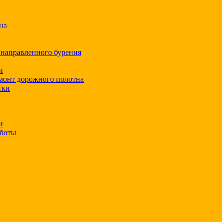
на
 направленного бурения
и
монт дорожного полотна
тки
и
аботы