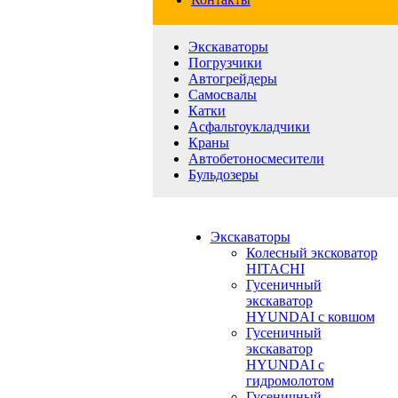
Экскаваторы
Погрузчики
Автогрейдеры
Самосвалы
Катки
Асфальтоукладчики
Краны
Автобетоносмесители
Бульдозеры
Экскаваторы
Колесный эксковатор
HITACHI
Гусеничный
экскаватор
HYUNDAI с ковшом
Гусеничный
экскаватор
HYUNDAI с
гидромолотом
Гусеничный