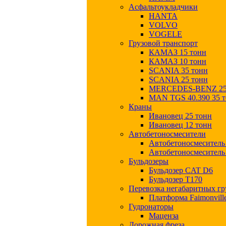
Асфальтоукладчики
HANTA
VOLVO
VOGELE
Грузовой транспорт
КАМАЗ 15 тонн
КАМАЗ 10 тонн
SCANIA 35 тонн
SCANIA 25 тонн
MERCEDES-BENZ 25
MAN TGS 40.390 35 
Краны
Ивановец 25 тонн
Ивановец 12 тонн
Автобетоносмесители
Автобетоносмесител
Автобетоносмесител
Бульдозеры
Бульдозер CAT D6
Бульдозер T170
Перевозка негабаритных гр
Платформа Faimonvill
Гудронаторы
Маценза
Дорожная фреза