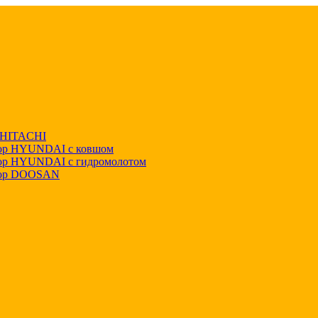
р HITACHI
тор HYUNDAI с ковшом
тор HYUNDAI с гидромолотом
тор DOOSAN