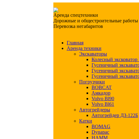
Аренда спецтехники
Дорожные и общестроительные работы
Перевозка негабаритов
Главная
Аренда техники
Экскаваторы
Колесный эксковато
Гусеничный экскава
Гусеничный экскава
Гусеничный экскава
Погрузчики
BOBCAT
Амкадор
Volvo Bl90
Volvo Bl61
Автогрейдеры
Автогрейдер ДЗ-122Б
Катки
BOMAG
Dynapac
HAMM