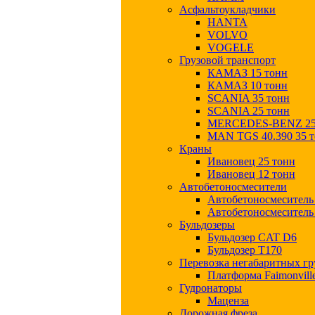
Асфальтоукладчики
HANTA
VOLVO
VOGELE
Грузовой транспорт
КАМАЗ 15 тонн
КАМАЗ 10 тонн
SCANIA 35 тонн
SCANIA 25 тонн
MERCEDES-BENZ 25
MAN TGS 40.390 35 
Краны
Ивановец 25 тонн
Ивановец 12 тонн
Автобетоносмесители
Автобетоносмесител
Автобетоносмесител
Бульдозеры
Бульдозер CAT D6
Бульдозер T170
Перевозка негабаритных гр
Платформа Faimonvill
Гудронаторы
Маценза
Дорожная фреза