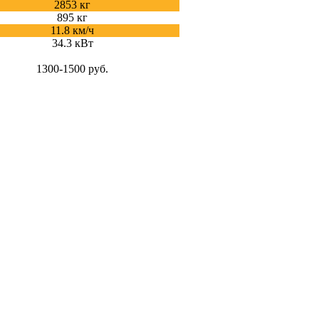
2853 кг
895 кг
11.8 км/ч
34.3 кВт
1300-1500 руб.