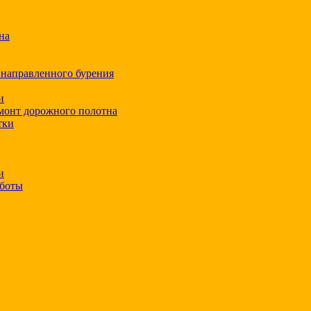
на
 направленного бурения
и
монт дорожного полотна
тки
и
аботы