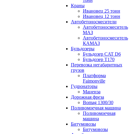
тонн
Краны
Ивановец 25 тонн
Ивановец 12 тонн
Автобетоносмесители
Автобетоносмеситель
МАЗ
Автобетоносмеситель
КАМАЗ
Бульдозеры
Бульдозер CAT D6
Бульдозер T170
Перевозка негабаритных
грузов
Платформа
Faimonville
Гудронаторы
Маценза
Дорожная фреза
Bomag 1300/30
Поливомоечная машина
Поливомоечная
машина
Битумовозы
Битумовозы