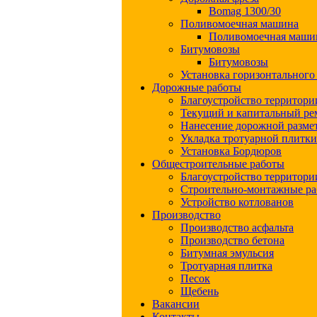
Bomag 1300/30
Поливомоечная машина
Поливомоечная маши
Битумовозы
Битумовозы
Установка горизонтального
Дорожные работы
Благоустройство территори
Текущий и капитальный ре
Нанесение дорожной разме
Укладка тротуарной плитки
Установка Бордюров
Общестроительные работы
Благоустройство территори
Строительно-монтажные р
Устройство котлованов
Производство
Производство асфальта
Производство бетона
Битумная эмульсия
Тротуарная плитка
Песок
Щебень
Вакансии
Контакты