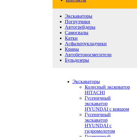
Экскаваторы
Погрузчики
Автогрейдеры
Самосвалы
Катки
Асфальтоукладчики
Краны
Автобетоносмесители
Бульдозеры
Экскаваторы
Колесный эксковатор
HITACHI
Гусеничный
экскаватор
HYUNDAI с ковшом
Гусеничный
экскаватор
HYUNDAI с
гидромолотом
Гусеничный