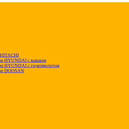
р HITACHI
тор HYUNDAI с ковшом
тор HYUNDAI с гидромолотом
тор DOOSAN